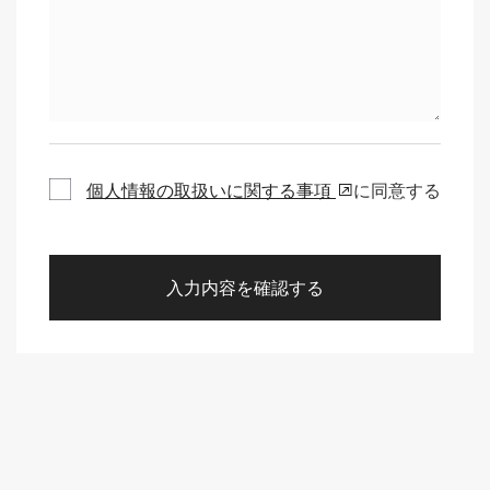
個人情報の取扱いに関する事項
に同意する
個
人
情
報
の
取
扱
い
に
関
す